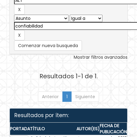
Comenzar nueva busqueda
Mostrar filtros avanzados
Resultados 1-1 de 1.
Anterior
1
Siguiente
Resultados por ítem:
FECHA DE
PORTADA
TÍTULO
AUTOR(ES)
PUBLICACIÓN