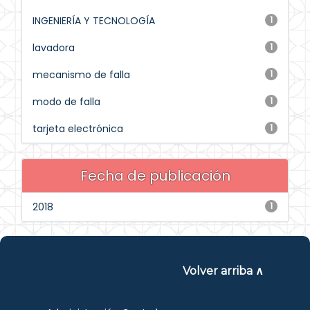
INGENIERÍA Y TECNOLOGÍA
1
lavadora
1
mecanismo de falla
1
modo de falla
1
tarjeta electrónica
1
Fecha de publicación
2018
1
Volver arriba ∧