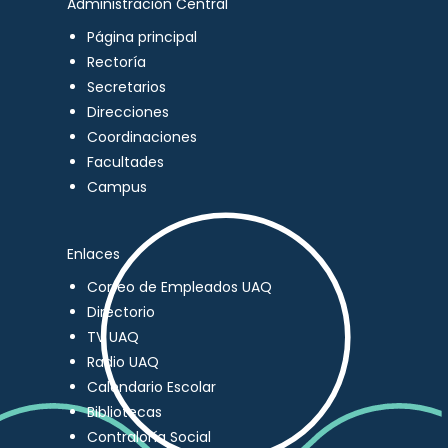
Administración Central
Página principal
Rectoría
Secretarios
Direcciones
Coordinaciones
Facultades
Campus
Enlaces
Correo de Empleados UAQ
Directorio
TV UAQ
Radio UAQ
Calendario Escolar
Bibliotecas
Contraloría Social