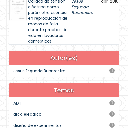
Calidad de tensión
Jesus
abr-2018
eléctrica como
Esqueda
parámetro esencial
Buenrostro
en reproducción de
modos de falla
durante pruebas de
vida en lavadoras
domésticas.
Autor(es)
Jesus Esqueda Buenrostro
1
Temas
ADT
1
arco eléctrico
1
diseño de experimentos
1