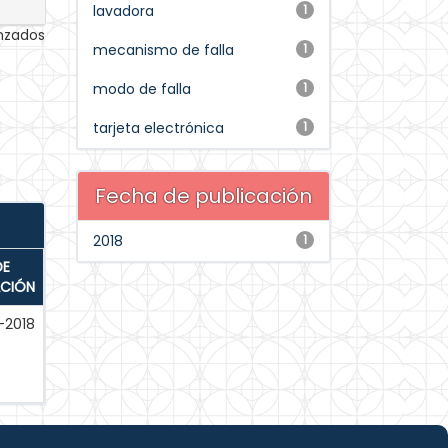
lavadora
1
anzados
mecanismo de falla
1
modo de falla
1
tarjeta electrónica
1
Fecha de publicación
2018
1
DE
ACIÓN
-2018