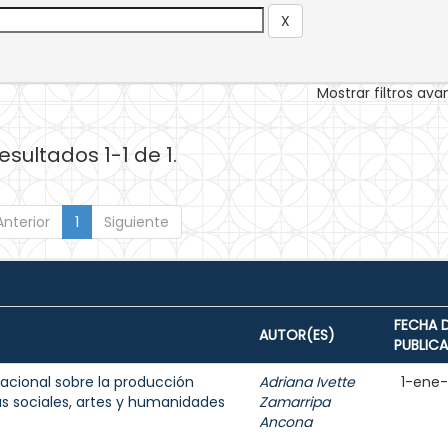
Mostrar filtros av
esultados 1-1 de 1.
Anterior
1
Siguiente
FECHA 
AUTOR(ES)
PUBLIC
acional sobre la producción
Adriana Ivette
1-ene
as sociales, artes y humanidades
Zamarripa
Ancona