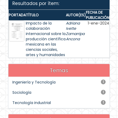
Resultados por ítem:
FECHA DE
PORTADA
TÍTULO
AUTOR(ES)
PUBLICACIÓN
Impacto de la
Adriana
1-ene-2024
colaboración
Ivette
internacional sobre la
Zamarripa
producción científica
Ancona
mexicana en las
ciencias sociales,
artes y humanidades
Temas
Ingeniería y Tecnología
1
Sociología
1
Tecnología industrial
1