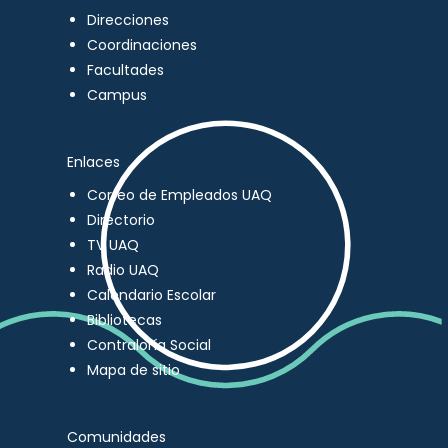
Direcciones
Coordinaciones
Facultades
Campus
Enlaces
Correo de Empleados UAQ
Directorio
TV UAQ
Radio UAQ
Calendario Escolar
Bibliotecas
Contraloría Social
Mapa de sitio
Comunidades