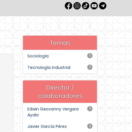
Temas
Sociología
1
Tecnología industrial
1
Director /
colaboradores
Edwin Geovanny Vergara
1
Ayala
Javier García Pérez
1