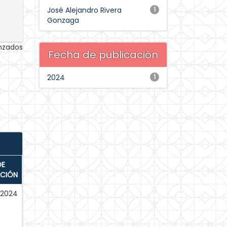
José Alejandro Rivera
1
Gonzaga
anzados
Fecha de publicación
2024
1
DE
ACIÓN
-2024