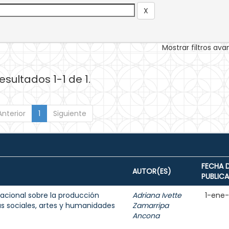
Mostrar filtros av
esultados 1-1 de 1.
Anterior
1
Siguiente
FECHA 
AUTOR(ES)
PUBLIC
acional sobre la producción
Adriana Ivette
1-ene
as sociales, artes y humanidades
Zamarripa
Ancona