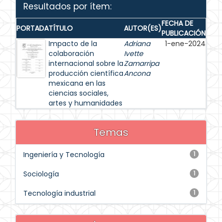
Resultados por ítem:
FECHA DE
PORTADA
TÍTULO
AUTOR(ES)
PUBLICACIÓN
Impacto de la
Adriana
1-ene-2024
colaboración
Ivette
internacional sobre la
Zamarripa
producción científica
Ancona
mexicana en las
ciencias sociales,
artes y humanidades
Temas
Ingeniería y Tecnología
1
Sociología
1
Tecnología industrial
1