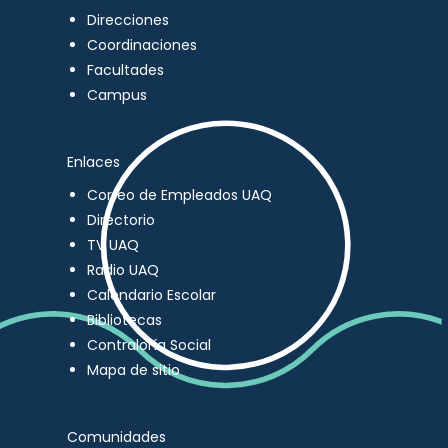
Direcciones
Coordinaciones
Facultades
Campus
Enlaces
Correo de Empleados UAQ
Directorio
TV UAQ
Radio UAQ
Calendario Escolar
Bibliotecas
Contraloría Social
Mapa de sitio
Comunidades