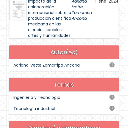
Impacto de la
Adriana
1-ene-2024
colaboración
Ivette
internacional sobre la
Zamarripa
producción científica
Ancona
mexicana en las
ciencias sociales,
artes y humanidades
Autor(es)
Adriana Ivette Zamarripa Ancona
1
Temas
Ingeniería y Tecnología
1
Tecnología industrial
1