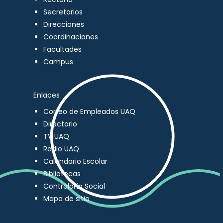
Secretarios
Direcciones
Coordinaciones
Facultades
Campus
Enlaces
Correo de Empleados UAQ
Directorio
TV UAQ
Radio UAQ
Calendario Escolar
Bibliotecas
Contraloría Social
Mapa de sitio