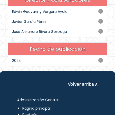
Director / colaboradores
Edwin Geovanny Vergara Ayala
1
Javier García Pérez
1
José Alejandro Rivera Gonzaga
1
Fecha de publicación
2024
1
Volver arriba ∧
Administración Central
Página principal
Rectoría