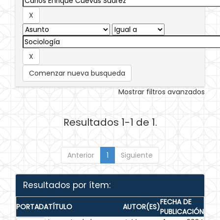
Comenzar nueva busqueda
Mostrar filtros avanzados
Resultados 1-1 de 1.
Anterior
1
Siguiente
Resultados por ítem:
FECHA DE
PORTADA
TÍTULO
AUTOR(ES)
PUBLICACIÓN