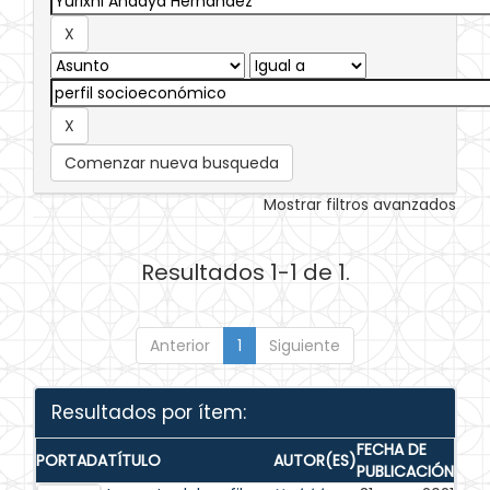
Comenzar nueva busqueda
Mostrar filtros avanzados
Resultados 1-1 de 1.
Anterior
1
Siguiente
Resultados por ítem:
FECHA DE
PORTADA
TÍTULO
AUTOR(ES)
PUBLICACIÓN