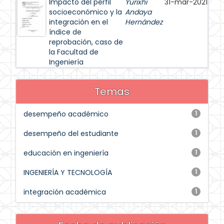
Impacto del perfil
Yurixhi
31-mar-2021
socioeconómico y la
Andaya
integración en el
Hernández
índice de
reprobación, caso de
la Facultad de
Ingeniería
Temas
desempeño académico
1
desempeño del estudiante
1
educación en ingeniería
1
INGENIERÍA Y TECNOLOGÍA
1
integración académica
1