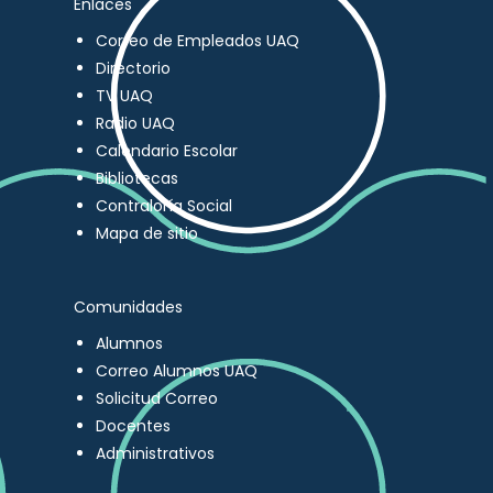
Enlaces
Correo de Empleados UAQ
Directorio
TV UAQ
Radio UAQ
Calendario Escolar
Bibliotecas
Contraloría Social
Mapa de sitio
Comunidades
Alumnos
Correo Alumnos UAQ
Solicitud Correo
Docentes
Administrativos