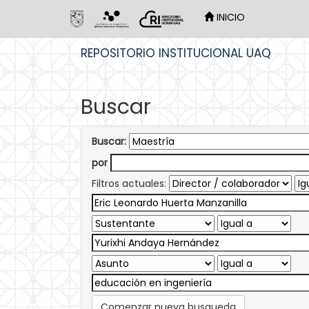
INICIO
Skip
REPOSITORIO INSTITUCIONAL UAQ
navigation
Buscar
Buscar:
por
Filtros actuales:
Comenzar nueva busqueda