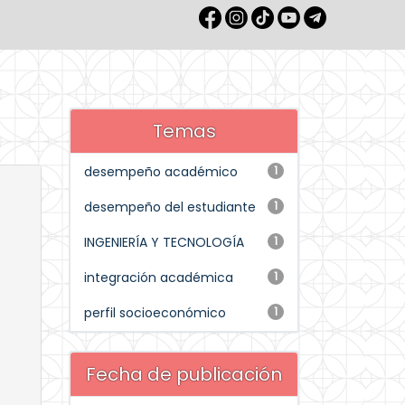
Temas
desempeño académico
1
desempeño del estudiante
1
INGENIERÍA Y TECNOLOGÍA
1
integración académica
1
perfil socioeconómico
1
Fecha de publicación