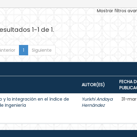
Mostrar filtros av
esultados 1-1 de 1.
Anterior
1
Siguiente
FECHA D
AUTOR(ES)
PUBLICA
 y la integración en el índice de
Yurixhi Andaya
31-mar
de Ingeniería
Hernández