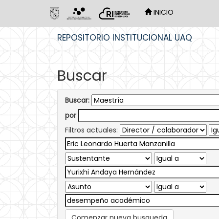
INICIO
Skip
REPOSITORIO INSTITUCIONAL UAQ
navigation
Buscar
Buscar:
por
Filtros actuales:
Comenzar nueva busqueda