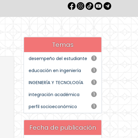
Temas
desempeño del estudiante
1
educación en ingeniería
1
INGENIERÍA Y TECNOLOGÍA
1
integración académica
1
perfil socioeconómico
1
Fecha de publicación