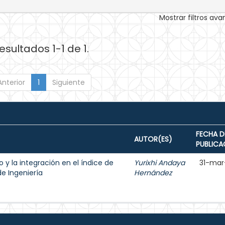
Mostrar filtros av
esultados 1-1 de 1.
Anterior
1
Siguiente
FECHA D
AUTOR(ES)
PUBLICA
 y la integración en el índice de
Yurixhi Andaya
31-mar
de Ingeniería
Hernández