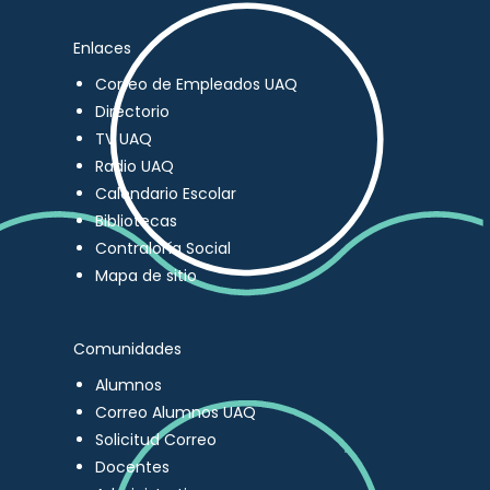
Enlaces
Correo de Empleados UAQ
Directorio
TV UAQ
Radio UAQ
Calendario Escolar
Bibliotecas
Contraloría Social
Mapa de sitio
Comunidades
Alumnos
Correo Alumnos UAQ
Solicitud Correo
Docentes