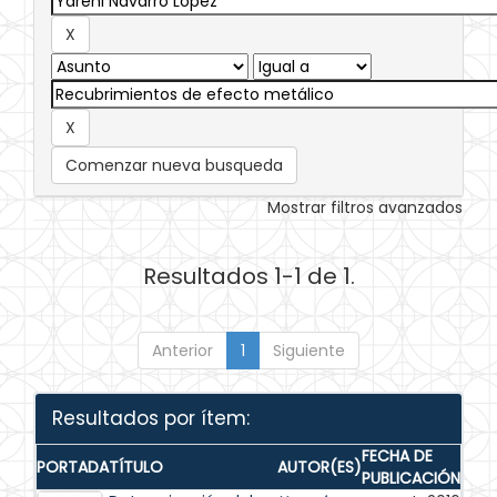
Comenzar nueva busqueda
Mostrar filtros avanzados
Resultados 1-1 de 1.
Anterior
1
Siguiente
Resultados por ítem:
FECHA DE
PORTADA
TÍTULO
AUTOR(ES)
PUBLICACIÓN