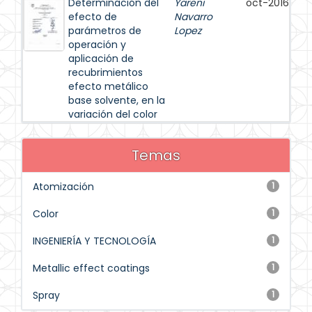
Determinación del
Yareni
oct-2016
efecto de
Navarro
parámetros de
Lopez
operación y
aplicación de
recubrimientos
efecto metálico
base solvente, en la
variación del color
Temas
Atomización
1
Color
1
INGENIERÍA Y TECNOLOGÍA
1
Metallic effect coatings
1
Spray
1