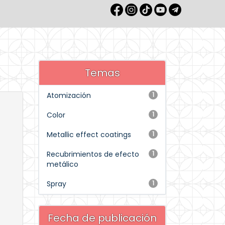
Temas
Atomización
1
Color
1
Metallic effect coatings
1
Recubrimientos de efecto
1
metálico
Spray
1
Fecha de publicación