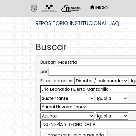
INICIO
Skip
REPOSITORIO INSTITUCIONAL UAQ
navigation
Buscar
Buscar:
por
Filtros actuales:
Comenzar nueva busqueda