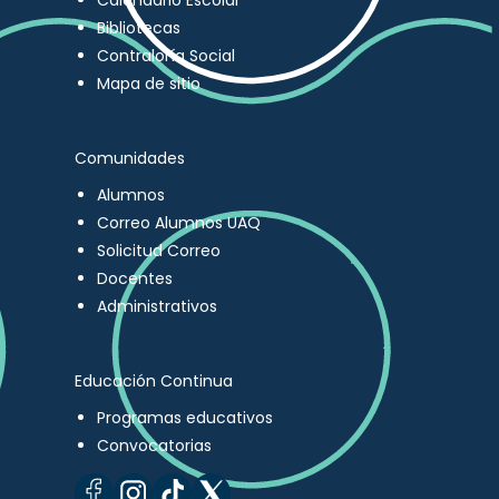
Calendario Escolar
Bibliotecas
Contraloría Social
Mapa de sitio
Comunidades
Alumnos
Correo Alumnos UAQ
Solicitud Correo
Docentes
Administrativos
Educación Continua
Programas educativos
Convocatorias