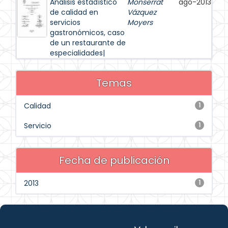
Análisis estadístico
Monserrat
ago-2013
de calidad en
Vázquez
servicios
Moyers
gastronómicos, caso
de un restaurante de
especialidades|
Temas
Calidad
1
Servicio
1
Fecha de publicación
2013
1