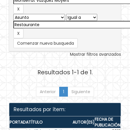
Comenzar nueva busqueda
Mostrar filtros avanzados
Resultados 1-1 de 1.
Anterior
1
Siguiente
Resultados por ítem:
FECHA DE
PORTADA
TÍTULO
AUTOR(ES)
PUBLICACIÓN