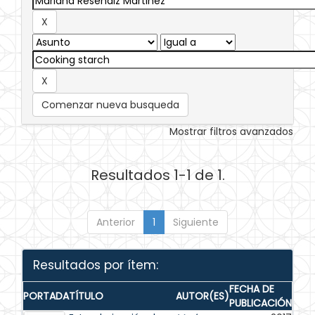
Comenzar nueva busqueda
Mostrar filtros avanzados
Resultados 1-1 de 1.
Anterior
1
Siguiente
Resultados por ítem:
FECHA DE
PORTADA
TÍTULO
AUTOR(ES)
PUBLICACIÓN