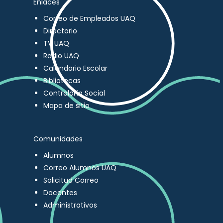
Enlaces
Correo de Empleados UAQ
Directorio
TV UAQ
Radio UAQ
Calendario Escolar
Bibliotecas
Contraloría Social
Mapa de sitio
Comunidades
Alumnos
Correo Alumnos UAQ
Solicitud Correo
Docentes
Administrativos