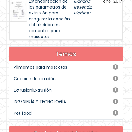
Estandarización de
Mariana
ene-2017
los parámetros de
Resendiz
extrusión para
Martinez
asegurar la cocción
del almidón en
alimentos para
mascotas
Temas
Alimentos para mascotas
1
Cocción de almidón
1
Extrusion|Extrusión
1
INGENIERÍA Y TECNOLOGÍA
1
Pet food
1