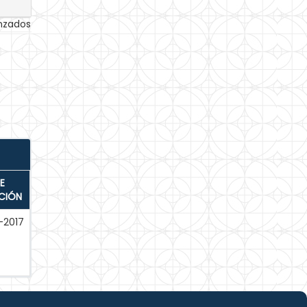
anzados
E
CIÓN
-2017