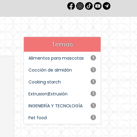
Temas
Alimentos para mascotas
1
Cocción de almidón
1
Cooking starch
1
Extrusion|Extrusión
1
INGENIERÍA Y TECNOLOGÍA
1
Pet food
1