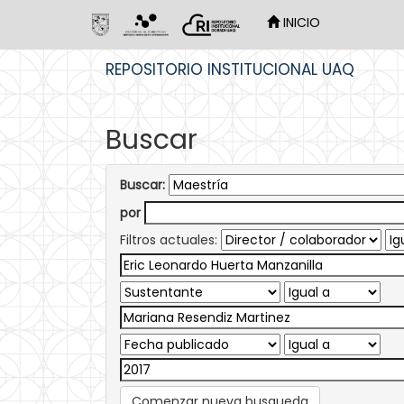
INICIO
Skip
REPOSITORIO INSTITUCIONAL UAQ
navigation
Buscar
Buscar:
por
Filtros actuales:
Comenzar nueva busqueda