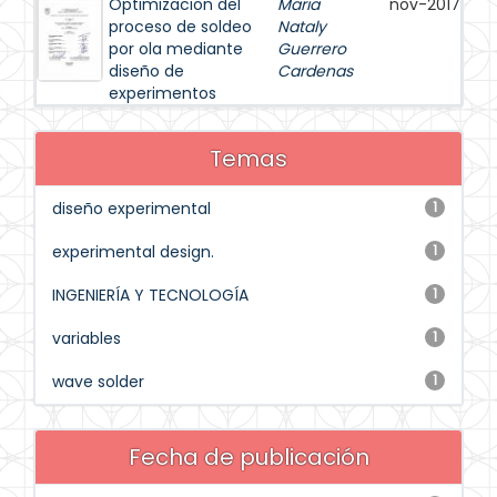
Optimizacion del
Maria
nov-2017
proceso de soldeo
Nataly
por ola mediante
Guerrero
diseño de
Cardenas
experimentos
Temas
diseño experimental
1
experimental design.
1
INGENIERÍA Y TECNOLOGÍA
1
variables
1
wave solder
1
Fecha de publicación