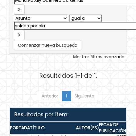
Comenzar nueva busqueda
Mostrar filtros avanzados
Resultados 1-1 de 1.
Anterior
1
Siguiente
Resultados por ítem:
FECHA DE
PORTADA
TÍTULO
AUTOR(ES)
PUBLICACIÓN