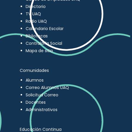
Directorio
TV UAQ
Radio UAQ
Calendario Escolar
Bibliotecas
Contraloría Social
Mapa de sitio
Comunidades
Alumnos
Correo Alumnos UAQ
Solicitud Correo
Docentes
Administrativos
Educación Continua