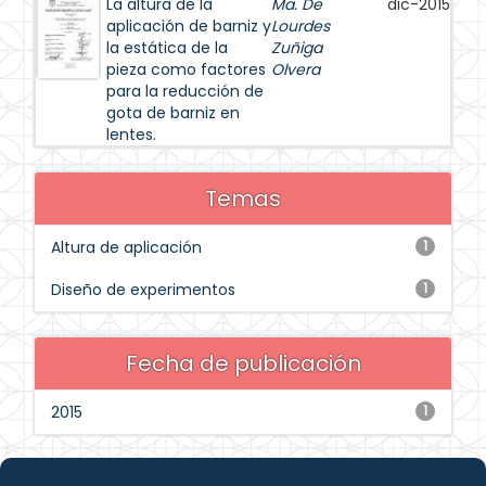
La altura de la
Ma. De
dic-2015
aplicación de barniz y
Lourdes
la estática de la
Zuñiga
pieza como factores
Olvera
para la reducción de
gota de barniz en
lentes.
Temas
Altura de aplicación
1
Diseño de experimentos
1
Fecha de publicación
2015
1