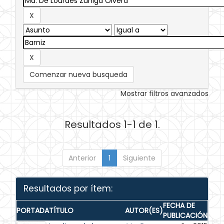
Comenzar nueva busqueda
Mostrar filtros avanzados
Resultados 1-1 de 1.
Anterior
1
Siguiente
Resultados por ítem:
FECHA DE
PORTADA
TÍTULO
AUTOR(ES)
PUBLICACIÓN