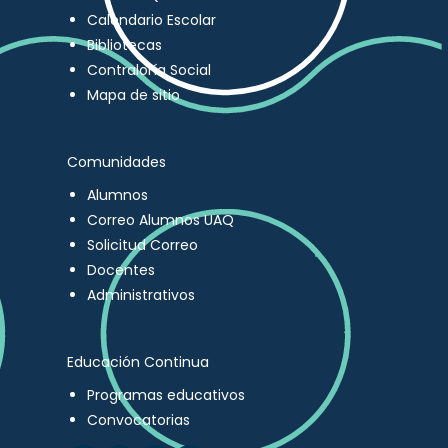
Calendario Escolar
Bibliotecas
Contraloría Social
Mapa de sitio
Comunidades
Alumnos
Correo Alumnos UAQ
Solicitud Correo
Docentes
Administrativos
Educación Continua
Programas educativos
Convocatorias