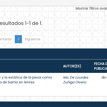
Mostrar filtros av
esultados 1-1 de 1.
Anterior
1
Siguiente
FECHA 
AUTOR(ES)
PUBLIC
z y la estática de la pieza como
Ma. De Lourdes
dic
 de barniz en lentes.
Zuñiga Olvera