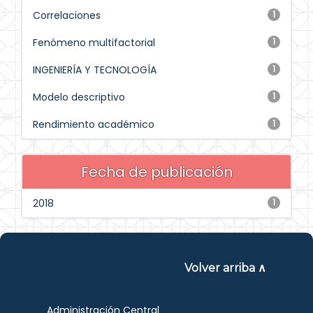
Correlaciones
1
Fenómeno multifactorial
1
INGENIERÍA Y TECNOLOGÍA
1
Modelo descriptivo
1
Rendimiento académico
1
Fecha de publicación
2018
1
Volver arriba ∧
Administración Central