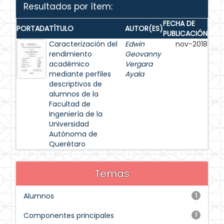
Resultados por ítem:
FECHA DE
PORTADA
TÍTULO
AUTOR(ES)
PUBLICACIÓN
Caracterización del
Edwin
nov-2018
rendimiento
Geovanny
académico
Vergara
mediante perfiles
Ayala
descriptivos de
alumnos de la
Facultad de
Ingeniería de la
Universidad
Autónoma de
Querétaro
Temas
Alumnos
1
Componentes principales
1