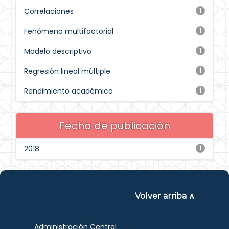
Correlaciones
1
Fenómeno multifactorial
1
Modelo descriptivo
1
Regresión lineal múltiple
1
Rendimiento académico
1
Fecha de publicación
2018
1
Volver arriba ∧
Administración Central