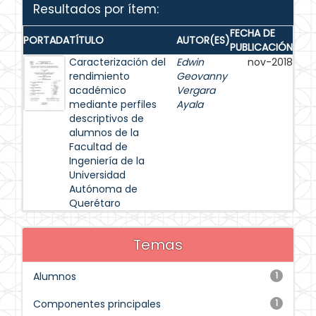
Resultados por ítem:
FECHA DE
PORTADA
TÍTULO
AUTOR(ES)
PUBLICACIÓN
Caracterización del
Edwin
nov-2018
rendimiento
Geovanny
académico
Vergara
mediante perfiles
Ayala
descriptivos de
alumnos de la
Facultad de
Ingeniería de la
Universidad
Autónoma de
Querétaro
Temas
Alumnos
1
Componentes principales
1