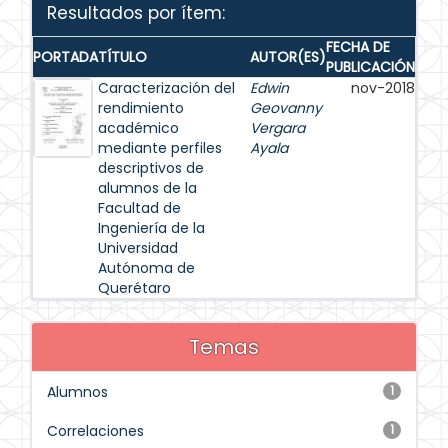
Resultados por ítem:
FECHA DE
PORTADA
TÍTULO
AUTOR(ES)
PUBLICACIÓN
Caracterización del
Edwin
nov-2018
rendimiento
Geovanny
académico
Vergara
mediante perfiles
Ayala
descriptivos de
alumnos de la
Facultad de
Ingeniería de la
Universidad
Autónoma de
Querétaro
Temas
Alumnos
1
Correlaciones
1