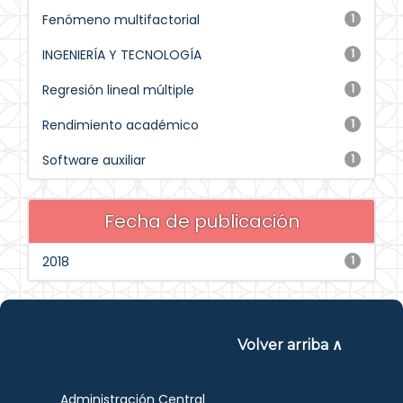
Fenómeno multifactorial
1
INGENIERÍA Y TECNOLOGÍA
1
Regresión lineal múltiple
1
Rendimiento académico
1
Software auxiliar
1
Fecha de publicación
2018
1
Volver arriba ∧
Administración Central