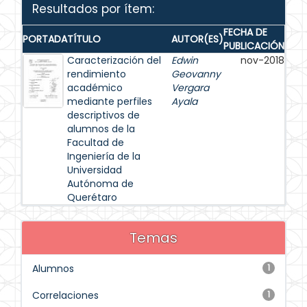
Resultados por ítem:
FECHA DE
PORTADA
TÍTULO
AUTOR(ES)
PUBLICACIÓN
Caracterización del
Edwin
nov-2018
rendimiento
Geovanny
académico
Vergara
mediante perfiles
Ayala
descriptivos de
alumnos de la
Facultad de
Ingeniería de la
Universidad
Autónoma de
Querétaro
Temas
Alumnos
1
Correlaciones
1