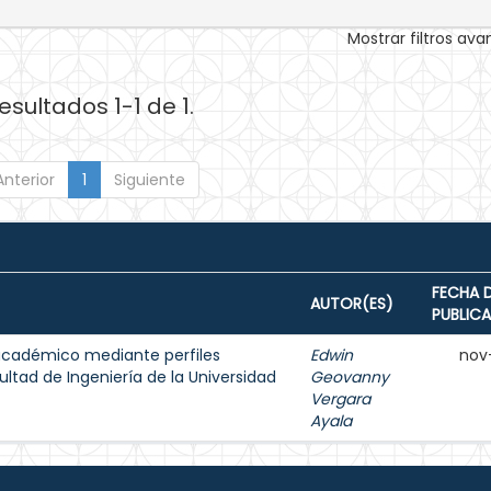
Mostrar filtros av
esultados 1-1 de 1.
Anterior
1
Siguiente
FECHA 
AUTOR(ES)
PUBLIC
académico mediante perfiles
Edwin
nov
ltad de Ingeniería de la Universidad
Geovanny
Vergara
Ayala