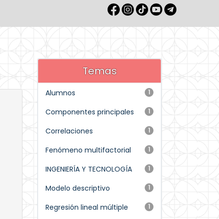
Temas
Alumnos
1
Componentes principales
1
Correlaciones
1
Fenómeno multifactorial
1
INGENIERÍA Y TECNOLOGÍA
1
Modelo descriptivo
1
Regresión lineal múltiple
1