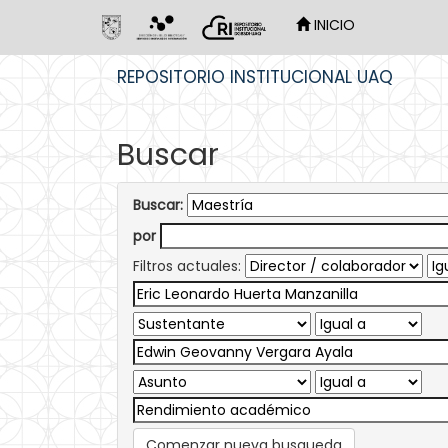
INICIO
Skip
REPOSITORIO INSTITUCIONAL UAQ
navigation
Buscar
Buscar:
por
Filtros actuales:
Comenzar nueva busqueda