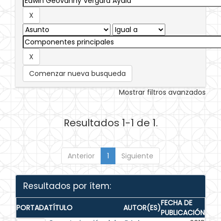
Comenzar nueva busqueda
Mostrar filtros avanzados
Resultados 1-1 de 1.
Anterior
1
Siguiente
Resultados por ítem:
FECHA DE
PORTADA
TÍTULO
AUTOR(ES)
PUBLICACIÓN