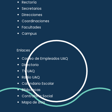
Rectoría
Secretarios
Direcciones
Coordinaciones
Facultades
Campus
Enlaces
Correo de Empleados UAQ
Directorio
TV UAQ
Radio UAQ
Calendario Escolar
Bibliotecas
Contraloría Social
Mapa de sitio