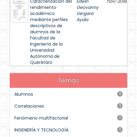
Caracterización del
Edwin
nov-2018
rendimiento
Geovanny
académico
Vergara
mediante perfiles
Ayala
descriptivos de
alumnos de la
Facultad de
Ingeniería de la
Universidad
Autónoma de
Querétaro
Temas
Alumnos
1
Correlaciones
1
Fenómeno multifactorial
1
INGENIERÍA Y TECNOLOGÍA
1