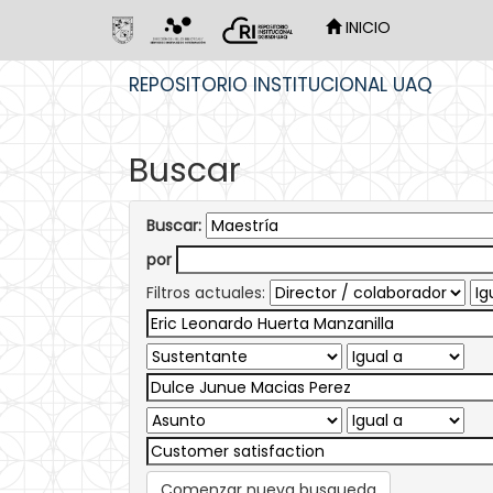
INICIO
Skip
REPOSITORIO INSTITUCIONAL UAQ
navigation
Buscar
Buscar:
por
Filtros actuales:
Comenzar nueva busqueda