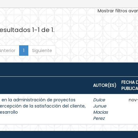
Mostrar filtros av
esultados 1-1 de 1.
Anterior
1
Siguiente
FECHA 
AUTOR(ES)
PUBLIC
as en la administración de proyectos
Dulce
nov
rcepción de la satisfacción del cliente,
Junue
esarrollo
Macias
Perez