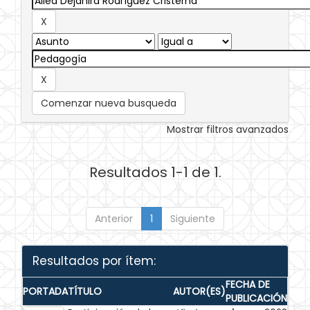
Comenzar nueva busqueda
Mostrar filtros avanzados
Resultados 1-1 de 1.
Anterior
1
Siguiente
Resultados por ítem:
FECHA DE
PORTADA
TÍTULO
AUTOR(ES)
PUBLICACIÓN