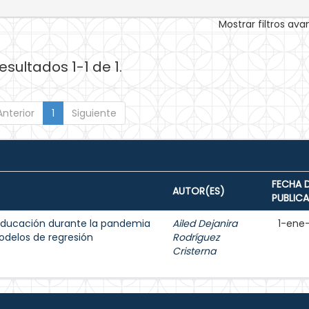
Mostrar filtros av
esultados 1-1 de 1.
Anterior
1
Siguiente
FECHA 
AUTOR(ES)
PUBLIC
a educación durante la pandemia
Ailed Dejanira
1-ene
delos de regresión
Rodríguez
Cristerna