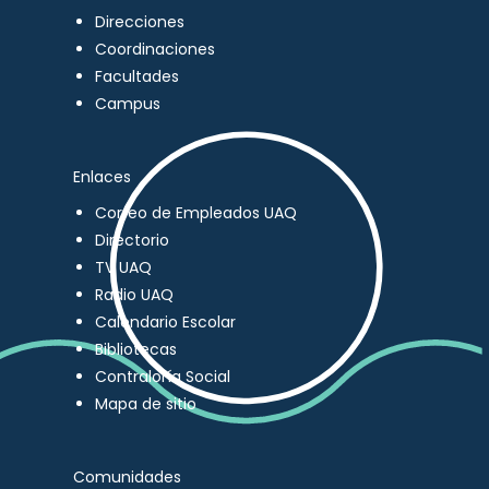
Direcciones
Coordinaciones
Facultades
Campus
Enlaces
Correo de Empleados UAQ
Directorio
TV UAQ
Radio UAQ
Calendario Escolar
Bibliotecas
Contraloría Social
Mapa de sitio
Comunidades