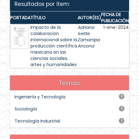
Resultados por ítem:
FECHA DE
PORTADA
TÍTULO
AUTOR(ES)
PUBLICACIÓN
Impacto de la
Adriana
1-ene-2024
colaboración
Ivette
internacional sobre la
Zamarripa
producción científica
Ancona
mexicana en las
ciencias sociales,
artes y humanidades
Temas
Ingeniería y Tecnología
1
Sociología
1
Tecnología industrial
1