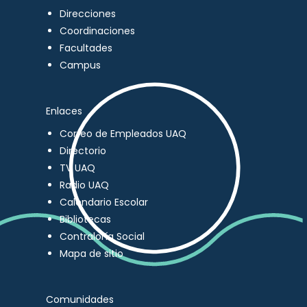
Direcciones
Coordinaciones
Facultades
Campus
Enlaces
Correo de Empleados UAQ
Directorio
TV UAQ
Radio UAQ
Calendario Escolar
Bibliotecas
Contraloría Social
Mapa de sitio
Comunidades