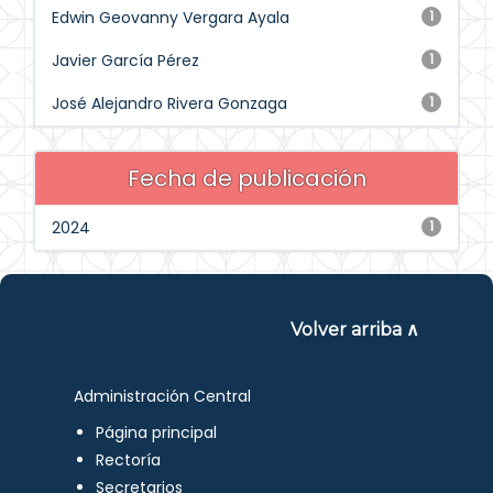
Edwin Geovanny Vergara Ayala
1
Javier García Pérez
1
José Alejandro Rivera Gonzaga
1
Fecha de publicación
2024
1
Volver arriba ∧
Administración Central
Página principal
Rectoría
Secretarios