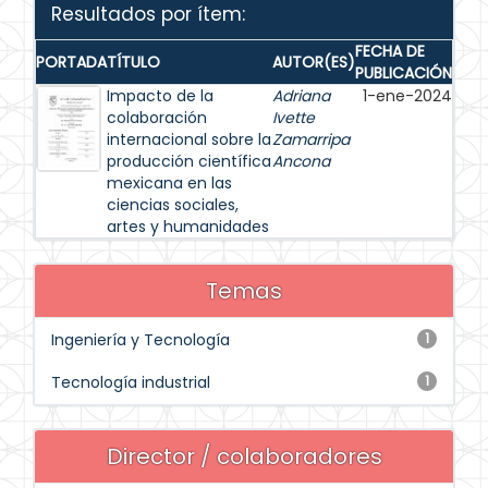
Resultados por ítem:
FECHA DE
PORTADA
TÍTULO
AUTOR(ES)
PUBLICACIÓN
Impacto de la
Adriana
1-ene-2024
colaboración
Ivette
internacional sobre la
Zamarripa
producción científica
Ancona
mexicana en las
ciencias sociales,
artes y humanidades
Temas
Ingeniería y Tecnología
1
Tecnología industrial
1
Director / colaboradores