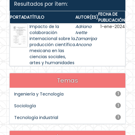
Resultados por ítem:
FECHA DE
PORTADA
TÍTULO
AUTOR(ES)
PUBLICACIÓN
Impacto de la
Adriana
1-ene-2024
colaboración
Ivette
internacional sobre la
Zamarripa
producción científica
Ancona
mexicana en las
ciencias sociales,
artes y humanidades
Temas
Ingeniería y Tecnología
1
Sociología
1
Tecnología industrial
1