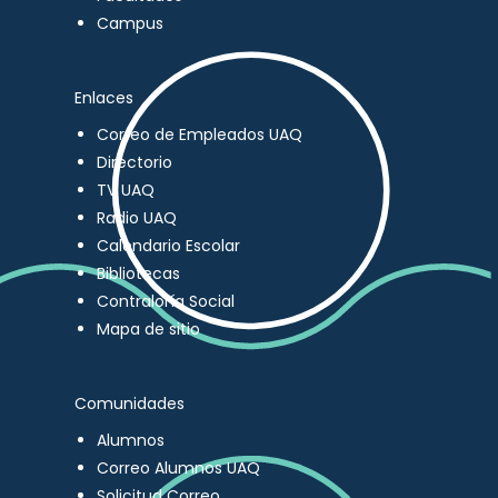
Campus
Enlaces
Correo de Empleados UAQ
Directorio
TV UAQ
Radio UAQ
Calendario Escolar
Bibliotecas
Contraloría Social
Mapa de sitio
Comunidades
Alumnos
Correo Alumnos UAQ
Solicitud Correo