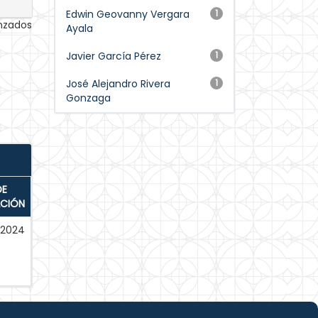
Edwin Geovanny Vergara
1
anzados
Ayala
Javier García Pérez
1
José Alejandro Rivera
1
Gonzaga
DE
ACIÓN
-2024