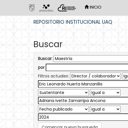
INICIO
Skip
REPOSITORIO INSTITUCIONAL UAQ
navigation
Buscar
Buscar:
por
Filtros actuales:
Comenzar nueva busqueda