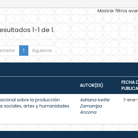
Mostrar filtros av
esultados 1-1 de 1.
Anterior
1
Siguiente
FECHA 
AUTOR(ES)
PUBLIC
acional sobre la producción
Adriana Ivette
1-ene
as sociales, artes y humanidades
Zamarripa
Ancona