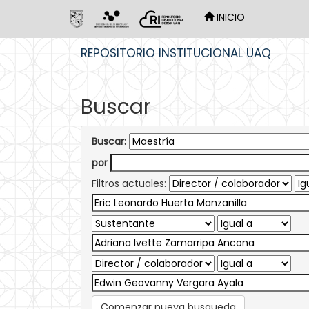
INICIO
Skip
REPOSITORIO INSTITUCIONAL UAQ
navigation
Buscar
Buscar:
por
Filtros actuales:
Comenzar nueva busqueda