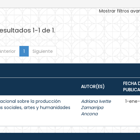
Mostrar filtros av
esultados 1-1 de 1.
Anterior
1
Siguiente
FECHA 
AUTOR(ES)
PUBLIC
acional sobre la producción
Adriana Ivette
1-ene
as sociales, artes y humanidades
Zamarripa
Ancona