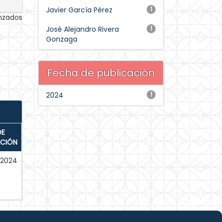
Javier García Pérez
1
anzados
José Alejandro Rivera
1
Gonzaga
Fecha de publicación
2024
1
DE
ACIÓN
-2024