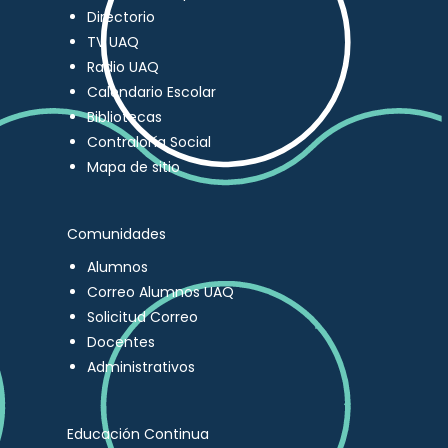
Directorio
TV UAQ
Radio UAQ
Calendario Escolar
Bibliotecas
Contraloría Social
Mapa de sitio
Comunidades
Alumnos
Correo Alumnos UAQ
Solicitud Correo
Docentes
Administrativos
Educación Continua