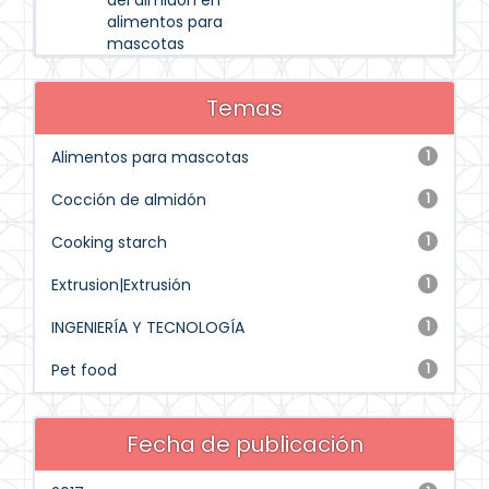
del almidón en
alimentos para
mascotas
Temas
Alimentos para mascotas
1
Cocción de almidón
1
Cooking starch
1
Extrusion|Extrusión
1
INGENIERÍA Y TECNOLOGÍA
1
Pet food
1
Fecha de publicación