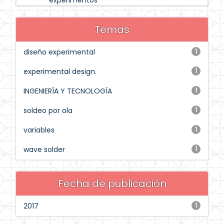
experimentos
Temas
diseño experimental
1
experimental design.
1
INGENIERÍA Y TECNOLOGÍA
1
soldeo por ola
1
variables
1
wave solder
1
Fecha de publicación
2017
1