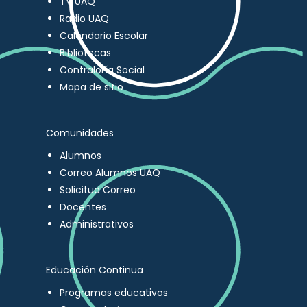
TV UAQ
Radio UAQ
Calendario Escolar
Bibliotecas
Contraloría Social
Mapa de sitio
Comunidades
Alumnos
Correo Alumnos UAQ
Solicitud Correo
Docentes
Administrativos
Educación Continua
Programas educativos