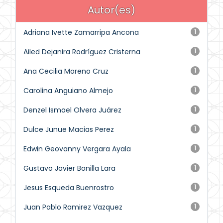
Autor(es)
Adriana Ivette Zamarripa Ancona
1
Ailed Dejanira Rodríguez Cristerna
1
Ana Cecilia Moreno Cruz
1
Carolina Anguiano Almejo
1
Denzel Ismael Olvera Juárez
1
Dulce Junue Macias Perez
1
Edwin Geovanny Vergara Ayala
1
Gustavo Javier Bonilla Lara
1
Jesus Esqueda Buenrostro
1
Juan Pablo Ramirez Vazquez
1