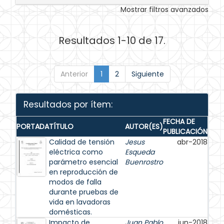
Mostrar filtros avanzados
Resultados 1-10 de 17.
Anterior
1
2
Siguiente
Resultados por ítem:
FECHA DE
PORTADA
TÍTULO
AUTOR(ES)
PUBLICACIÓN
Calidad de tensión
Jesus
abr-2018
eléctrica como
Esqueda
parámetro esencial
Buenrostro
en reproducción de
modos de falla
durante pruebas de
vida en lavadoras
domésticas.
Impacto de
Juan Pablo
jun-2018