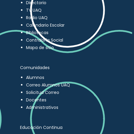
Directorio
TV UAQ
Radio UAQ
Calendario Escolar
Bibliotecas
Contraloría Social
Mapa de sitio
Comunidades
Alumnos
Correo Alumnos UAQ
Solicitud Correo
Docentes
Administrativos
Educación Continua