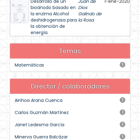
Desarrollo de un
Juan de
1-ene-2020
bioánodo basado en
Dios
la enzima Alcohol
Galindo de
deshidrogenasa para
la Rosa
la obtención de
energía.
Temas
Matemáticas
1
Director / colaboradores
Ainhoa Arana Cuenca
1
Carlos Guzmán Martínez
1
Janet Ledesma García
1
Minerva Guerra Balcázar
1