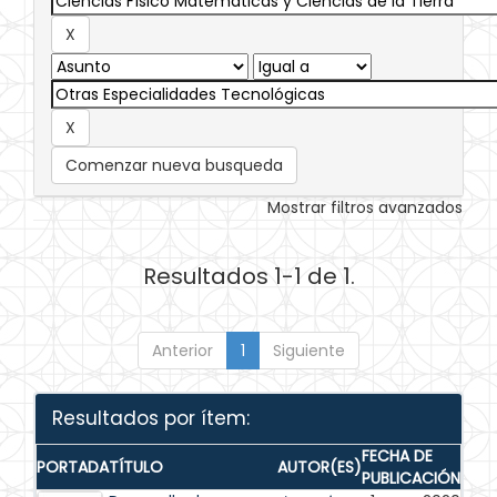
Comenzar nueva busqueda
Mostrar filtros avanzados
Resultados 1-1 de 1.
Anterior
1
Siguiente
Resultados por ítem:
FECHA DE
PORTADA
TÍTULO
AUTOR(ES)
PUBLICACIÓN