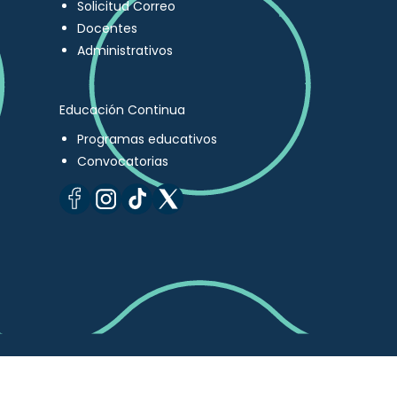
Solicitud Correo
Docentes
Administrativos
Educación Continua
Programas educativos
Convocatorias