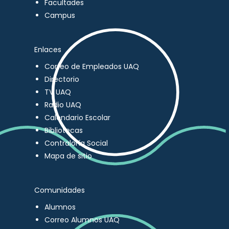
Facultades
Campus
Enlaces
Correo de Empleados UAQ
Directorio
TV UAQ
Radio UAQ
Calendario Escolar
Bibliotecas
Contraloría Social
Mapa de sitio
Comunidades
Alumnos
Correo Alumnos UAQ