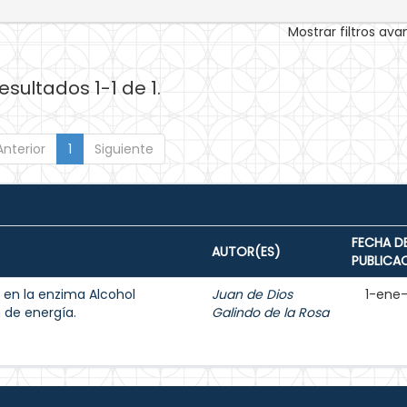
Mostrar filtros av
esultados 1-1 de 1.
Anterior
1
Siguiente
FECHA D
AUTOR(ES)
PUBLICA
 en la enzima Alcohol
Juan de Dios
1-ene
 de energía.
Galindo de la Rosa