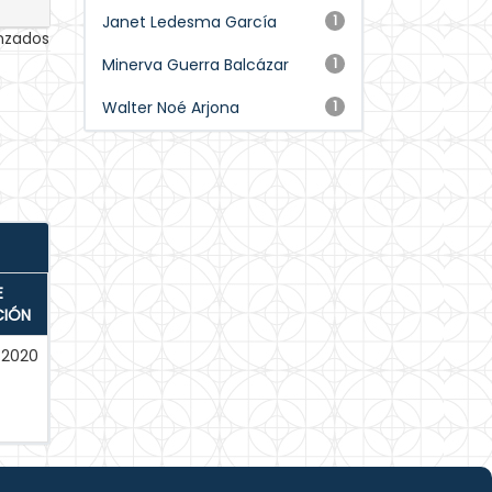
Janet Ledesma García
1
anzados
Minerva Guerra Balcázar
1
Walter Noé Arjona
1
E
CIÓN
-2020