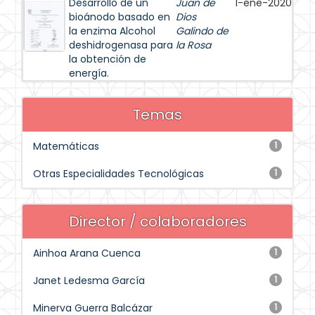
Desarrollo de un
Juan de
1-ene-2020
bioánodo basado en
Dios
la enzima Alcohol
Galindo de
deshidrogenasa para
la Rosa
la obtención de
energía.
Temas
Matemáticas
1
Otras Especialidades Tecnológicas
1
Director / colaboradores
Ainhoa Arana Cuenca
1
Janet Ledesma García
1
Minerva Guerra Balcázar
1