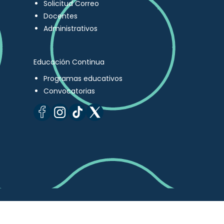
Solicitud Correo
Docentes
Administrativos
Educación Continua
Programas educativos
Convocatorias