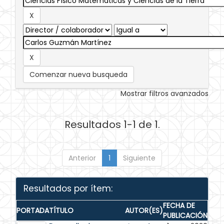
Comenzar nueva busqueda
Mostrar filtros avanzados
Resultados 1-1 de 1.
Anterior
1
Siguiente
Resultados por ítem:
FECHA DE
PORTADA
TÍTULO
AUTOR(ES)
PUBLICACIÓN