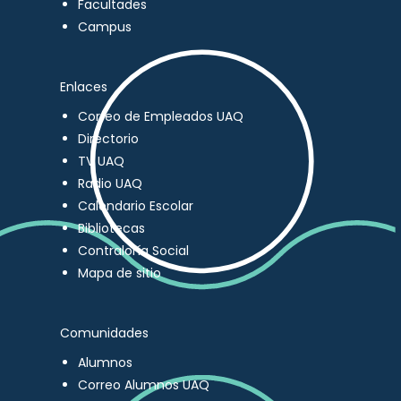
Facultades
Campus
Enlaces
Correo de Empleados UAQ
Directorio
TV UAQ
Radio UAQ
Calendario Escolar
Bibliotecas
Contraloría Social
Mapa de sitio
Comunidades
Alumnos
Correo Alumnos UAQ