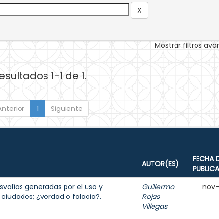
Mostrar filtros av
esultados 1-1 de 1.
Anterior
1
Siguiente
FECHA 
AUTOR(ES)
PUBLIC
usvalías generadas por el uso y
Guillermo
nov
ciudades; ¿verdad o falacia?.
Rojas
Villegas