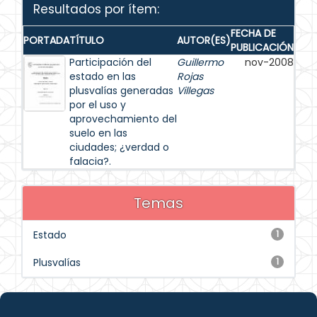
Resultados por ítem:
FECHA DE
PORTADA
TÍTULO
AUTOR(ES)
PUBLICACIÓN
Participación del
Guillermo
nov-2008
estado en las
Rojas
plusvalías generadas
Villegas
por el uso y
aprovechamiento del
suelo en las
ciudades; ¿verdad o
falacia?.
Temas
Estado
1
Plusvalías
1