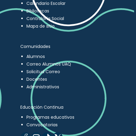
Calendario Escolar
Bibliotecas
Contraloría Social
Mapa de sitio
Comunidades
Alumnos
Correo Alumnos UAQ
Solicitud Correo
Docentes
Administrativos
Educación Continua
Programas educativos
Convocatorias