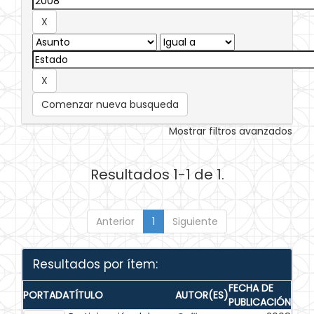
Comenzar nueva busqueda
Mostrar filtros avanzados
Resultados 1-1 de 1.
Anterior
1
Siguiente
Resultados por ítem:
FECHA DE
PORTADA
TÍTULO
AUTOR(ES)
PUBLICACIÓN