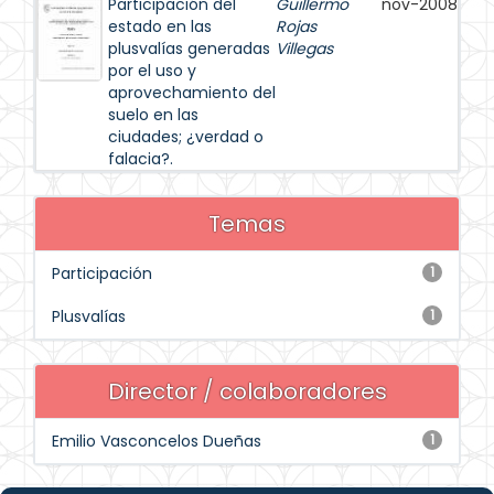
Participación del
Guillermo
nov-2008
estado en las
Rojas
plusvalías generadas
Villegas
por el uso y
aprovechamiento del
suelo en las
ciudades; ¿verdad o
falacia?.
Temas
Participación
1
Plusvalías
1
Director / colaboradores
Emilio Vasconcelos Dueñas
1