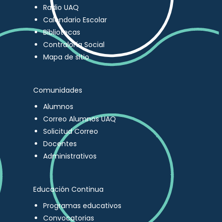
Radio UAQ
Calendario Escolar
Bibliotecas
Contraloría Social
Mapa de sitio
Comunidades
Alumnos
Correo Alumnos UAQ
Solicitud Correo
Docentes
Administrativos
Educación Continua
Programas educativos
Convocatorias