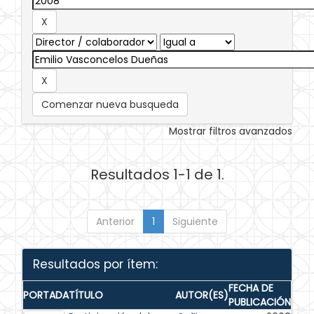
Comenzar nueva busqueda
Mostrar filtros avanzados
Resultados 1-1 de 1.
Anterior
1
Siguiente
Resultados por ítem:
FECHA DE
PORTADA
TÍTULO
AUTOR(ES)
PUBLICACIÓN