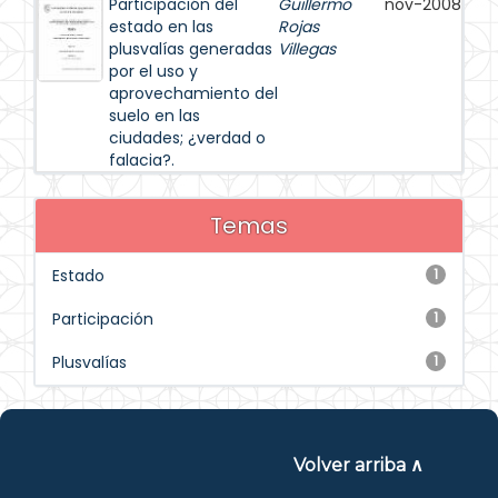
Participación del
Guillermo
nov-2008
estado en las
Rojas
plusvalías generadas
Villegas
por el uso y
aprovechamiento del
suelo en las
ciudades; ¿verdad o
falacia?.
Temas
Estado
1
Participación
1
Plusvalías
1
Volver arriba ∧