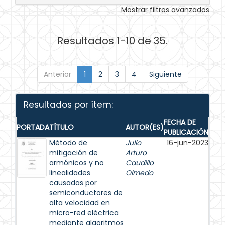
Mostrar filtros avanzados
Resultados 1-10 de 35.
Anterior
1
2
3
4
Siguiente
Resultados por ítem:
FECHA DE
PORTADA
TÍTULO
AUTOR(ES)
PUBLICACIÓN
Método de
Julio
16-jun-2023
mitigación de
Arturo
armónicos y no
Caudillo
linealidades
Olmedo
causadas por
semiconductores de
alta velocidad en
micro-red eléctrica
mediante algoritmos