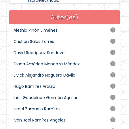
hidroeléctricas.
Autor(es)
Alethia Piñón Jiménez
1
Cristian Salas Torres
1
David Rodríguez Sandoval
1
Diana América Mendoza Méndez
1
Elvick Alejandro Noguera Dávila
1
Hugo Ramírez Araujo
1
Inés Guadalupe Germán Aguilar
1
Israel Zamudio Ramírez
1
Iván Joel Ramírez Ángeles
1