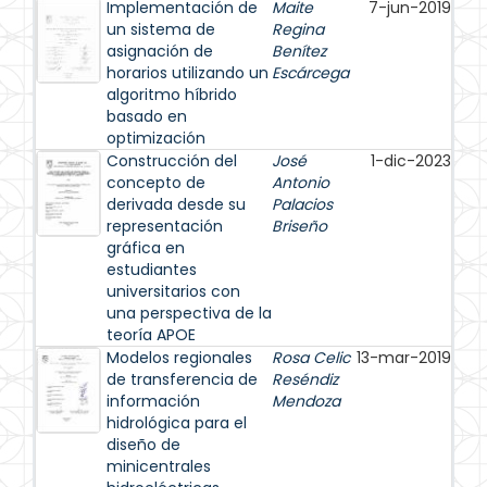
Implementación de
Maite
7-jun-2019
un sistema de
Regina
asignación de
Benítez
horarios utilizando un
Escárcega
algoritmo híbrido
basado en
optimización
Construcción del
José
1-dic-2023
concepto de
Antonio
derivada desde su
Palacios
representación
Briseño
gráfica en
estudiantes
universitarios con
una perspectiva de la
teoría APOE
Modelos regionales
Rosa Celic
13-mar-2019
de transferencia de
Reséndiz
información
Mendoza
hidrológica para el
diseño de
minicentrales