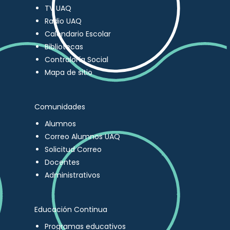
TV UAQ
Radio UAQ
Calendario Escolar
Bibliotecas
Contraloría Social
Mapa de sitio
Comunidades
Alumnos
Correo Alumnos UAQ
Solicitud Correo
Docentes
Administrativos
Educación Continua
Programas educativos