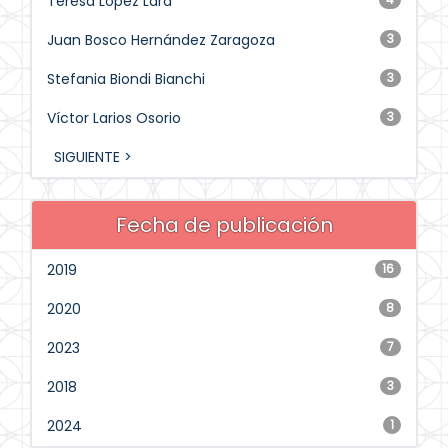
Teresa López Lara
Juan Bosco Hernández Zaragoza
3
Stefania Biondi Bianchi
3
Víctor Larios Osorio
3
SIGUIENTE >
Fecha de publicación
2019
16
2020
8
2023
7
2018
3
2024
1