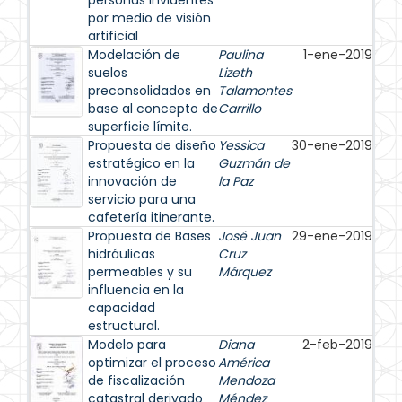
personas invidentes
por medio de visión
artificial
Modelación de
Paulina
1-ene-2019
suelos
Lizeth
preconsolidados en
Talamontes
base al concepto de
Carrillo
superficie límite.
Propuesta de diseño
Yessica
30-ene-2019
estratégico en la
Guzmán de
innovación de
la Paz
servicio para una
cafetería itinerante.
Propuesta de Bases
José Juan
29-ene-2019
hidráulicas
Cruz
permeables y su
Márquez
influencia en la
capacidad
estructural.
Modelo para
Diana
2-feb-2019
optimizar el proceso
América
de fiscalización
Mendoza
catastral derivado
Méndez