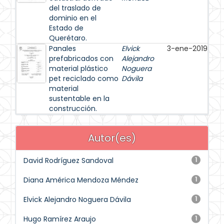
del traslado de
dominio en el
Estado de
Querétaro.
Panales
Elvick
3-ene-2019
prefabricados con
Alejandro
material plástico
Noguera
pet reciclado como
Dávila
material
sustentable en la
construcción.
Autor(es)
David Rodríguez Sandoval
1
Diana América Mendoza Méndez
1
Elvick Alejandro Noguera Dávila
1
Hugo Ramírez Araujo
1