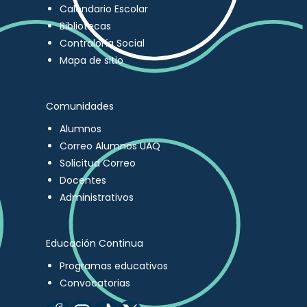
Calendario Escolar
Bibliotecas
Contraloría Social
Mapa de sitio
Comunidades
Alumnos
Correo Alumnos UAQ
Solicitud Correo
Docentes
Administrativos
Educación Continua
Programas educativos
Convocatorias