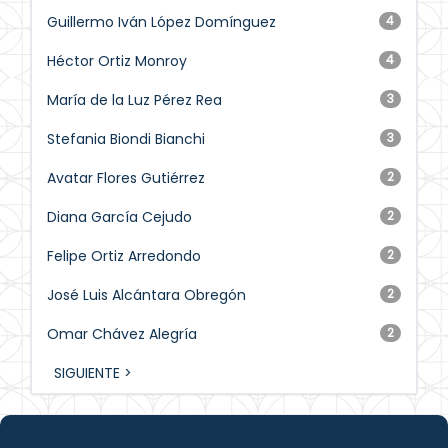
Guillermo Iván López Domínguez
4
Héctor Ortiz Monroy
4
María de la Luz Pérez Rea
3
Stefania Biondi Bianchi
3
Avatar Flores Gutiérrez
2
Diana García Cejudo
2
Felipe Ortiz Arredondo
2
José Luis Alcántara Obregón
2
Omar Chávez Alegría
2
SIGUIENTE >