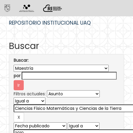
Skip
REPOSITORIO INSTITUCIONAL UAQ
navigation
Buscar
Buscar:
por
Filtros actuales: