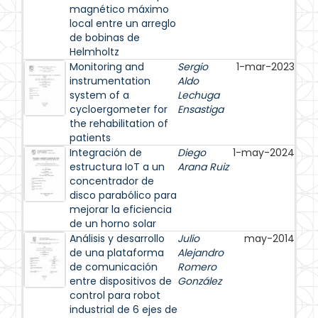
magnético máximo
local entre un arreglo
de bobinas de
Helmholtz
Monitoring and
Sergio
1-mar-2023
instrumentation
Aldo
system of a
Lechuga
cycloergometer for
Ensastiga
the rehabilitation of
patients
Integración de
Diego
1-may-2024
estructura IoT a un
Arana Ruiz
concentrador de
disco parabólico para
mejorar la eficiencia
de un horno solar
Análisis y desarrollo
Julio
may-2014
de una plataforma
Alejandro
de comunicación
Romero
entre dispositivos de
González
control para robot
industrial de 6 ejes de