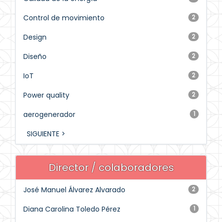
Control de movimiento
2
Design
2
Diseño
2
IoT
2
Power quality
2
aerogenerador
1
SIGUIENTE >
Director / colaboradores
José Manuel Álvarez Alvarado
2
Diana Carolina Toledo Pérez
1