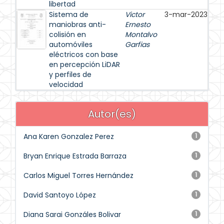
libertad
Sistema de
Victor
3-mar-2023
maniobras anti-
Ernesto
colisión en
Montalvo
automóviles
Garfias
eléctricos con base
en percepción LiDAR
y perfiles de
velocidad
Autor(es)
Ana Karen Gonzalez Perez
1
Bryan Enrique Estrada Barraza
1
Carlos Miguel Torres Hernández
1
David Santoyo López
1
Diana Sarai Gonzáles Bolivar
1