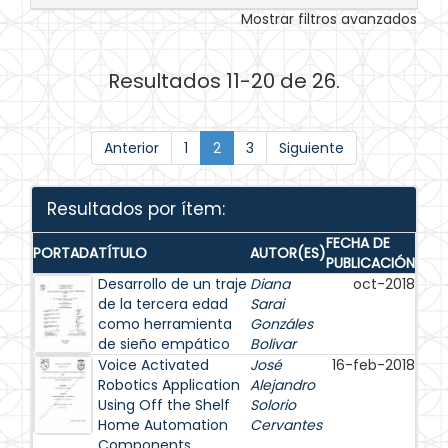
Mostrar filtros avanzados
Resultados 11-20 de 26.
Anterior
1
2
3
Siguiente
Resultados por ítem:
FECHA DE
PORTADA
TÍTULO
AUTOR(ES)
PUBLICACIÓN
Desarrollo de un traje
Diana
oct-2018
de la tercera edad
Sarai
como herramienta
Gonzáles
de sieño empático
Bolivar
Voice Activated
José
16-feb-2018
Robotics Application
Alejandro
Using Off the Shelf
Solorio
Home Automation
Cervantes
Components