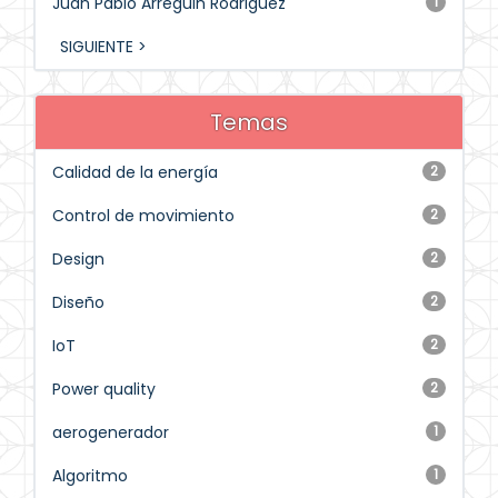
Juan Pablo Arreguin Rodriguez
1
SIGUIENTE >
Temas
Calidad de la energía
2
Control de movimiento
2
Design
2
Diseño
2
IoT
2
Power quality
2
aerogenerador
1
Algoritmo
1