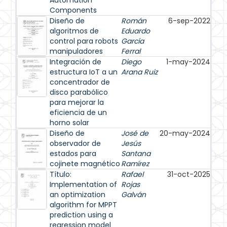
Automation
Components
Diseño de
Román
6-sep-2022
algoritmos de
Eduardo
control para robots
García
manipuladores
Ferral
Integración de
Diego
1-may-2024
estructura IoT a un
Arana Ruiz
concentrador de
disco parabólico
para mejorar la
eficiencia de un
horno solar
Diseño de
José de
20-may-2024
observador de
Jesús
estados para
Santana
cojinete magnético
Ramírez
Título:
Rafael
31-oct-2025
Implementation of
Rojas
an optimization
Galván
algorithm for MPPT
prediction using a
regression model