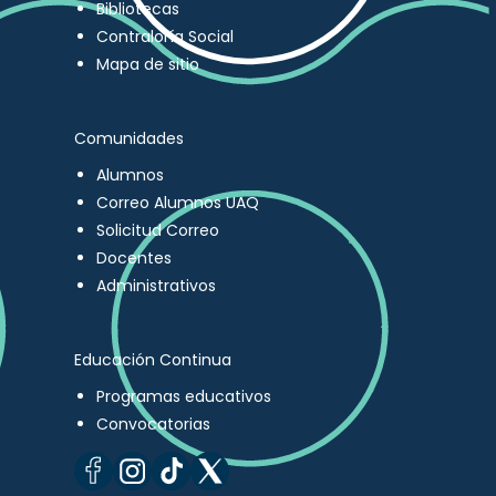
Bibliotecas
Contraloría Social
Mapa de sitio
Comunidades
Alumnos
Correo Alumnos UAQ
Solicitud Correo
Docentes
Administrativos
Educación Continua
Programas educativos
Convocatorias