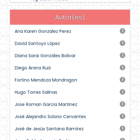
Autor(es)
Ana Karen Gonzalez Perez
1
David Santoyo López
1
Diana Sarai Gonzáles Bolivar
1
Diego Arana Ruiz
1
Fortino Mendoza Mondragon
1
Hugo Torres Salinas
1
Jose Roman Garcia Martinez
1
José Alejandro Solorio Cervantes
1
José de Jesús Santana Ramírez
1