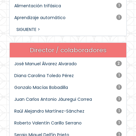
Alimentación trifásica
1
Aprendizaje automático
1
SIGUIENTE >
Director / colaboradores
José Manuel Álvarez Alvarado
2
Diana Carolina Toledo Pérez
1
Gonzalo Macías Bobadilla
1
Juan Carlos Antonio Jáuregui Correa
1
Raúl Alejandro Martínez-Sánchez
1
Roberto Valentín Carillo Serrano
1
Sergio Miguel Delfín Prieto
1