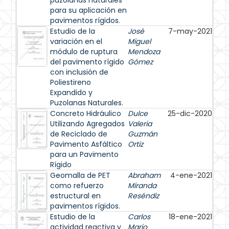
puzolanas naturales
para su aplicación en
pavimentos rígidos.
Estudio de la
José
7-may-2021
variación en el
Miguel
módulo de ruptura
Mendoza
del pavimento rígido
Gómez
con inclusión de
Poliestireno
Expandido y
Puzolanas Naturales.
Concreto Hidráulico
Dulce
25-dic-2020
Utilizando Agregados
Valeria
de Reciclado de
Guzmán
Pavimento Asfáltico
Ortiz
para un Pavimento
Rígido
Geomalla de PET
Abraham
4-ene-2021
como refuerzo
Miranda
estructural en
Reséndiz
pavimentos rígidos.
Estudio de la
Carlos
18-ene-2021
actividad reactiva y
Mario