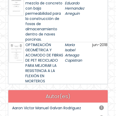
mezcla de concreto
Eduardo
con baja
Hernandez
permeabilidad para
Arreguin
la construcción de
fosas de
almacenamiento
dentro de naves
porcinas.
OPTIMIZACIÓN
Maria
jun-2018
GEOMÉTRICA Y
Isabel
ACOMODO DE FIBRAS
Arteaga
DE PET RECICLADO
Capistran
PARA MEJORAR LA
RESISTENCIA A LA
FLEXIÓN EN
MORTEROS
Autor(es)
Aaron Victor Manuel Galvan Rodriguez
1