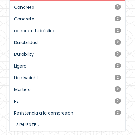
Concreto
3
Concrete
2
concreto hidráulico
2
Durabilidad
2
Durability
2
Ligero
2
Lightweight
2
Mortero
2
PET
2
Resistencia a la compresión
2
SIGUIENTE >