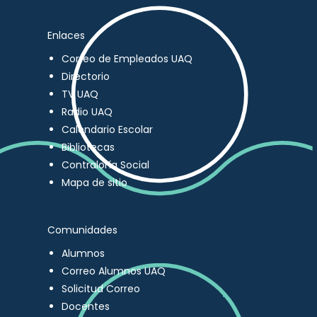
Enlaces
Correo de Empleados UAQ
Directorio
TV UAQ
Radio UAQ
Calendario Escolar
Bibliotecas
Contraloría Social
Mapa de sitio
Comunidades
Alumnos
Correo Alumnos UAQ
Solicitud Correo
Docentes