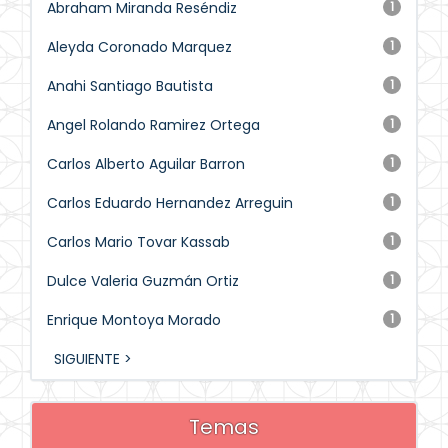
Abraham Miranda Reséndiz
1
Aleyda Coronado Marquez
1
Anahi Santiago Bautista
1
Angel Rolando Ramirez Ortega
1
Carlos Alberto Aguilar Barron
1
Carlos Eduardo Hernandez Arreguin
1
Carlos Mario Tovar Kassab
1
Dulce Valeria Guzmán Ortiz
1
Enrique Montoya Morado
1
SIGUIENTE >
Temas