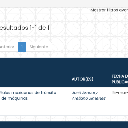
Mostrar filtros av
esultados 1-1 de 1.
Anterior
1
Siguiente
FECHA D
AUTOR(ES)
PUBLICA
ñales mexicanas de tránsito
José Amaury
15-mar
e de máquinas.
Arellano Jiménez