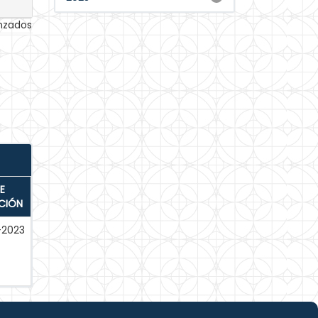
anzados
E
CIÓN
-2023