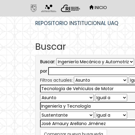
INICIO
Skip
REPOSITORIO INSTITUCIONAL UAQ
navigation
Buscar
Buscar:
por
Filtros actuales:
Comenzar nueva busqueda