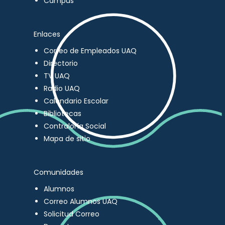
Campus
Enlaces
Correo de Empleados UAQ
Directorio
TV UAQ
Radio UAQ
Calendario Escolar
Bibliotecas
Contraloría Social
Mapa de sitio
Comunidades
Alumnos
Correo Alumnos UAQ
Solicitud Correo