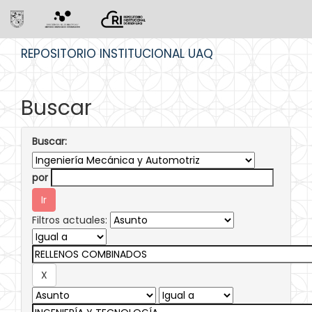
Skip
REPOSITORIO INSTITUCIONAL UAQ
navigation
Buscar
Buscar:
por
Filtros actuales: