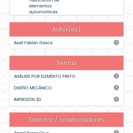
fabricación de
elementos
automotrices
Autor(es)
Asiel Fabian Gasca
1
Temas
ANÁLISIS POR ELEMENTO FINITO
1
DISEÑO MECÁNICO
1
IMPRESIÓN 3D
1
Director / colaboradores
1