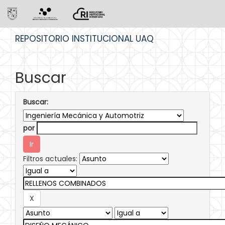
Skip
REPOSITORIO INSTITUCIONAL UAQ
navigation
Buscar
Buscar:
por
Filtros actuales: