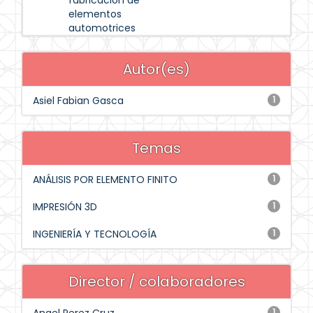
fabricación de
elementos
automotrices
Autor(es)
Asiel Fabian Gasca
1
Temas
ANÁLISIS POR ELEMENTO FINITO
1
IMPRESIÓN 3D
1
INGENIERÍA Y TECNOLOGÍA
1
Director / colaboradores
1